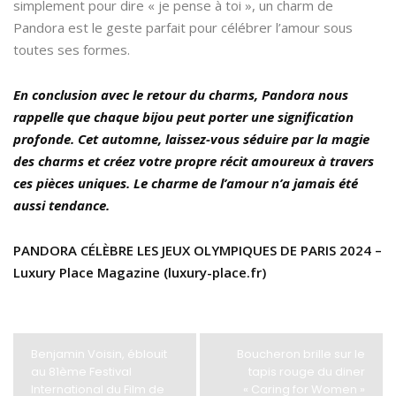
simplement pour dire « je pense à toi », un charm de
Pandora est le geste parfait pour célébrer l’amour sous
toutes ses formes.
En conclusion avec le retour du charms, Pandora nous
rappelle que chaque bijou peut porter une signification
profonde. Cet automne, laissez-vous séduire par la magie
des charms et créez votre propre récit amoureux à travers
ces pièces uniques. Le charme de l’amour n’a jamais été
aussi tendance.
PANDORA CÉLÈBRE LES JEUX OLYMPIQUES DE PARIS 2024 –
Luxury Place Magazine (luxury-place.fr)
Benjamin Voisin, éblouit
Boucheron brille sur le
au 81ème Festival
tapis rouge du diner
International du Film de
« Caring for Women »