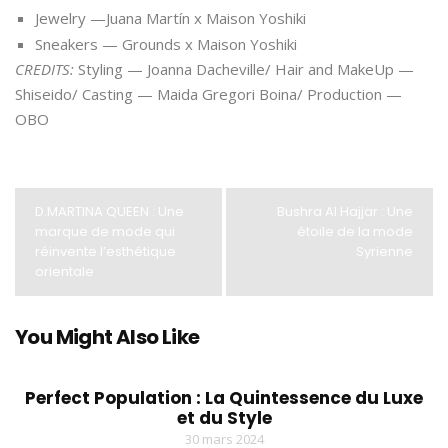
Jewelry —Juana Martín x Maison Yoshiki
Sneakers — Grounds x Maison Yoshiki
CREDITS:
Styling — Joanna Dacheville/ Hair and MakeUp —
Shiseido/ Casting — Maida Gregori Boina/ Production —
OBO
D.MARTINA QUEEN : Une
Bushra Al Hajjar : Une
marque de mode qui
étoile de la mode
réinvente l’esthétique
Syrienne
orientale
You Might Also Like
Perfect Population : La Quintessence du Luxe
et du Style
30 mars 2024