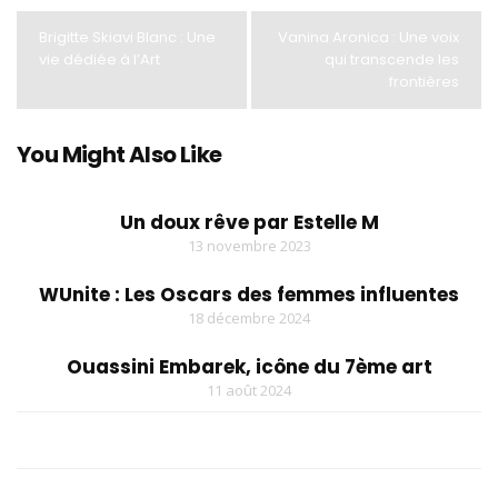
Brigitte Skiavi Blanc : Une
Vanina Aronica : Une voix
vie dédiée à l’Art
qui transcende les
frontières
You Might Also Like
Un doux rêve par Estelle M
13 novembre 2023
WUnite : Les Oscars des femmes influentes
18 décembre 2024
Ouassini Embarek, icône du 7ème art
11 août 2024