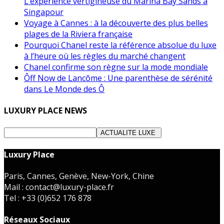
L’expérience vertigineuse du Marina Bay Sands à
Singapour
Voyage à Cannes : à la découverte des plus belles
plages de la Riviera française
Pourquoi Chanel reste la référence absolue du luxe
à l’heure où les règles du marché changent
Chanel confirme son règne sur la mode mondiale
Ôff Now de Lancôme : Une parenthèse de sérénité
dans Le Monde des Ô
LUXURY PLACE NEWS
Luxury Place
Paris, Cannes, Genève, New-York, Chine
Mail : contact@luxury-place.fr
Tel : +33 (0)652 176 878
Réseaux Sociaux