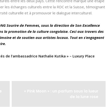
 culturels entre les deux pays. Cette rencontre marque une étape
 les échanges culturels entre la RDC et la Suisse, témoignant
ité culturelle et à promouvoir le dialogue interculturel.
’ONG Sourire de Femmes, sous la direction de Son Excellence
s la promotion de la culture congolaise. Ceci aux travers des
rimoine et de soutien aux artistes locaux. Tout en s’engageant
ire.
rités de l’ambassadrice Nathalie Kutika » – Luxury Place
e
« Pink Moon » : un parfum sous la lueur
de la lune rose