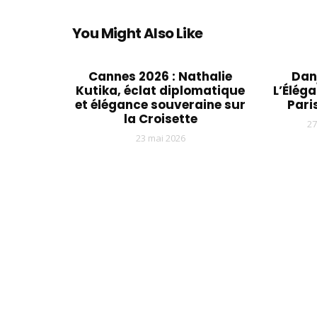
You Might Also Like
Cannes 2026 : Nathalie
Dan
Kutika, éclat diplomatique
L’Élég
et élégance souveraine sur
Pari
la Croisette
2
23 mai 2026