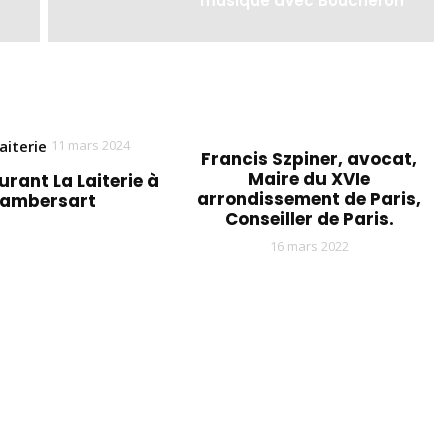
musique avec Boucheron
11 mars 2024
Francis Szpiner, avocat,
Maire du XVIe
urant La Laiterie à
arrondissement de Paris,
Lambersart
Conseiller de Paris.
16 mars 2022