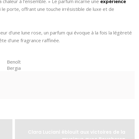
 chaleur à l’ensemble. » Le parfum incarne une
expérience
i le porte, offrant une touche irrésistible de luxe et de
ueur d’une lune rose, un parfum qui évoque à la fois la légèreté
ête d’une fragrance raffinée.
Benoît
Bergia
Clara Luciani éblouit aux victoires de la