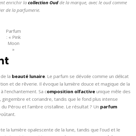
ent enrichir la
collection Oud
de la marque, avec le oud comme
ier de la parfumerie.
Parfum
: « Pink
Moon
»
nt
 de la
beauté lunaire
. Le parfum se dévoile comme un délicat
ation et de rêverie. Il évoque la lumière douce et magique de la
t à l’enchantement. Sa c
omposition olfactive
unique mêle des
hi, gingembre et coriandre, tandis que le fond plus intense
du Pérou et l’ambre cristalline. Le résultat ? Un
parfum
voûtant.
te la lumière opalescente de la lune, tandis que l’oud et le