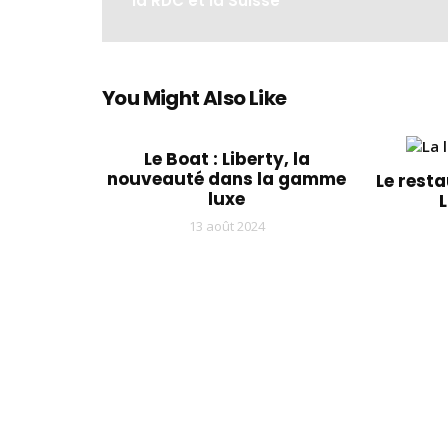
la RDC et la Suisse
You Might Also Like
Le Boat : Liberty, la
nouveauté dans la gamme
Le resta
luxe
13 août 2024