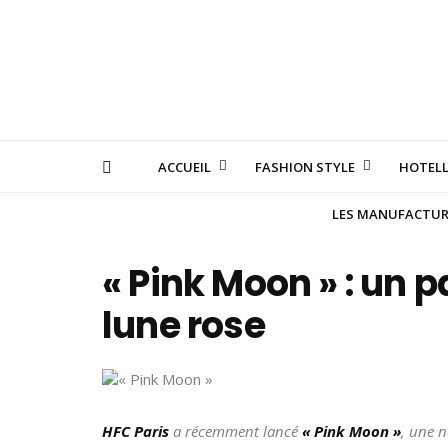
ACCUEIL
FASHION STYLE
HOTELL
LES MANUFACTURE
« Pink Moon » : un p
lune rose
HFC Paris
a récemment lancé
« Pink Moon »
, une 