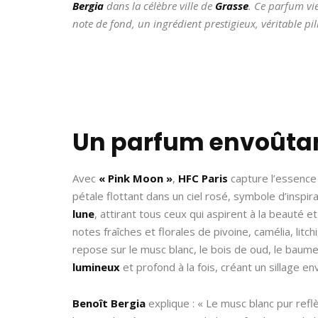
Bergia
dans la célèbre ville de
Grasse
. Ce parfum vi
note de fond, un ingrédient prestigieux, véritable pil
Un parfum envoûta
Avec
« Pink Moon »
,
HFC Paris
capture l’essence
pétale flottant dans un ciel rosé, symbole d’inspir
lune
, attirant tous ceux qui aspirent à la beauté e
notes fraîches et florales de pivoine, camélia, litc
repose sur le musc blanc, le bois de oud, le baume 
lumineux
et profond à la fois, créant un sillage en
Benoît Bergia
explique : « Le musc blanc pur reflè