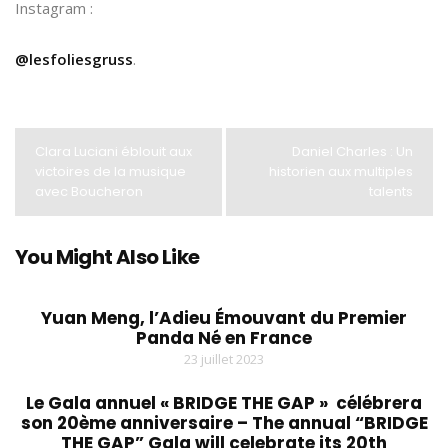
Instagram :
@lesfoliesgruss
.
Clara Luciani éblouit aux
Daniel Charles : Un
victoires de la musique
historien aux multiples
avec Boucheron
talents
You Might Also Like
Yuan Meng, l’Adieu Émouvant du Premier
Panda Né en France
23 juillet 2023
Le Gala annuel « BRIDGE THE GAP » célébrera
son 20ème anniversaire – The annual “BRIDGE
THE GAP” Gala will celebrate its 20th