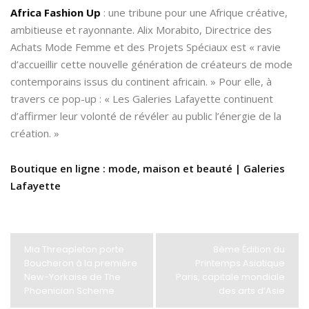
Africa Fashion Up
: une tribune pour une Afrique créative,
ambitieuse et rayonnante. Alix Morabito, Directrice des
Achats Mode Femme et des Projets Spéciaux est « ravie
d’accueillir cette nouvelle génération de créateurs de mode
contemporains issus du continent africain. » Pour elle, à
travers ce pop-up : « Les Galeries Lafayette continuent
d’affirmer leur volonté de révéler au public l’énergie de la
création. »
Boutique en ligne : mode, maison et beauté | Galeries
Lafayette
Mia Threapleton porte
8ème Édition du
Boucheron à la première
Printemps Asiatique
New-Yorkaise de The
Paris, capitale mondiale
Phoenician Scheme
des arts d’Asie