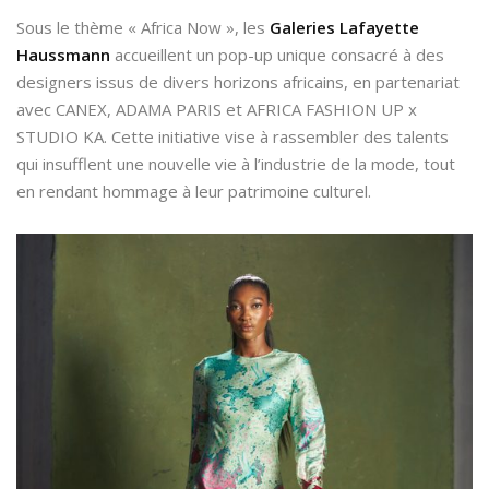
use du
plus belles
Sous le thème « Africa Now », les
Galeries Lafayette
 Bay
plages de la
Haussmann
accueillent un pop-up unique consacré à des
 à
Riviera française
designers issus de divers horizons africains, en partenariat
our
avec CANEX, ADAMA PARIS et AFRICA FASHION UP x
7 août 2026
STUDIO KA. Cette initiative vise à rassembler des talents
26
qui insufflent une nouvelle vie à l’industrie de la mode, tout
CONTINUE READING
en rendant hommage à leur patrimoine culturel.
ADING