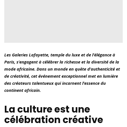
Les Galeries Lafayette, temple du luxe et de l’élégance à
Paris, s’engagent à célébrer la richesse et la diversité de la
mode africaine. Dans un monde en quête d’authenticité et
de créativité, cet événement exceptionnel met en lumière
des créateurs talentueux qui incarnent l’essence du
continent africain.
 la plus
le du
Voyage à
La culture est une
 :
Cannes : à la
célébration créative
ience
découverte des