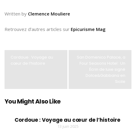
Written by
Clemence Mouliere
Retrouvez d’autres articles sur
Epicurisme Mag
Cordoue : Voyage au
San Domenico Palace, a
cœur de l’histoire
Four Seasons Hotel : Un
Écrin de luxe signé
Dolce&Gabbana en
Sicile
You Might Also Like
Cordoue : Voyage au cœur de l’histoire
13 juin 2025