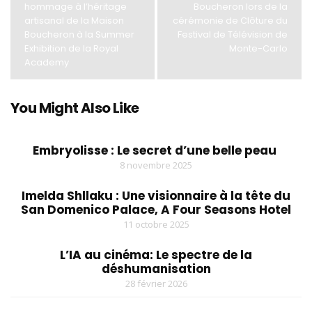
hommage à l’héritage
Boucheron lors de la
artisanal de la Maison
cérémonie de Clôture du
Boucheron à la Summer
Festival de Télévision de
Exhibition de la Royal
Monte-Carlo
Academy
You Might Also Like
Embryolisse : Le secret d’une belle peau
8 novembre 2025
Imelda Shllaku : Une visionnaire à la tête du
San Domenico Palace, A Four Seasons Hotel
11 octobre 2025
L’IA au cinéma: Le spectre de la
déshumanisation
28 février 2026