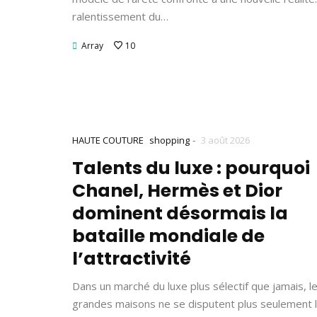
ralentissement du…
Array
10
-
HAUTE COUTURE
shopping
3 août 2026
Talents du luxe : pourquoi
Chanel, Hermès et Dior
dominent désormais la
bataille mondiale de
l’attractivité
Dans un marché du luxe plus sélectif que jamais, l
grandes maisons ne se disputent plus seulement 