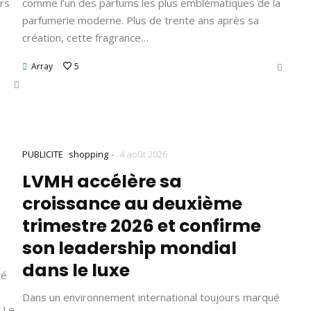
ers
comme l’un des parfums les plus emblématiques de la
parfumerie moderne. Plus de trente ans après sa
création, cette fragrance…
Array
5
-
PUBLICITE
shopping
4 août 2026
u
LVMH accélère sa
croissance au deuxième
trimestre 2026 et confirme
son leadership mondial
dans le luxe
té
Dans un environnement international toujours marqué
. Le