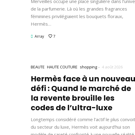
Merveilles occupe une place singulière dans l’univ
de la parfumerie. Là où les grandes fragrances
féminines privilégiaient les bouquets floraux,
Hermès…
Array
7
-
BEAUTE
HAUTE COUTURE
shopping
4 août 2026
Hermès face à un nouvea
défi : Quand le marché de
la revente brouille les
codes de l’ultra-luxe
Longtemps considéré comme l’actif le plus convoi
du secteur du luxe, Hermès voit aujourd’hui son
modèle de rareté confronté à une nouvelle réalité