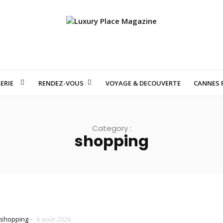
ERIE
RENDEZ-VOUS
VOYAGE & DECOUVERTE
CANNES F
S SUISSES QUI FONT RÊVER LE MONDE : VOYAGE AU CŒUR DE LA HAU
Category :
shopping
-
shopping
6 août 2026