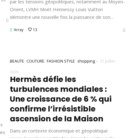
par les tensions géopolitiques, notamment au Moyen-
Orient, LVMH Moët Hennessy Louis Vuitton
démontre une nouvelle fois la puissance de son…
Array
13
-
BEAUTE
COUTURE
FASHION STYLE
shopping
31 juillet
2026
Hermès défie les
turbulences mondiales :
Une croissance de 6 % qui
confirme l’irrésistible
ascension de la Maison
es
Dans un contexte économique et géopolitique
les