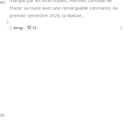
marqué par les incertitudes, Hermès continue de
ais
tracer sa route avec une remarquable constance. Au
premier semestre 2026, la Maison…
Array
15
 de