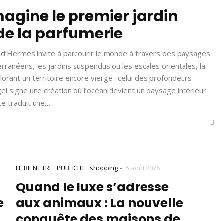
gine le premier jardin
e la parfumerie
n » d’Hermès invite à parcourir le monde à travers des paysages
rranéens, les jardins suspendus ou les escales orientales, la
rant un territoire encore vierge : celui des profondeurs
el signe une création où l’océan devient un paysage intérieur.
te traduit une…
-
LE BIEN ETRE
PUBLICITE
shopping
5 août 2026
Quand le luxe s’adresse
e
aux animaux : La nouvelle
conquête des maisons de