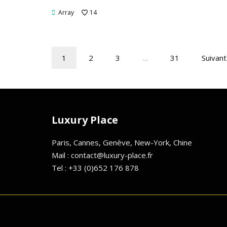
Array
14
1
2
3
…
31
Suivant
Luxury Place
Paris, Cannes, Genève, New-York, Chine
Mail : contact@luxury-place.fr
Tel : +33 (0)652 176 878