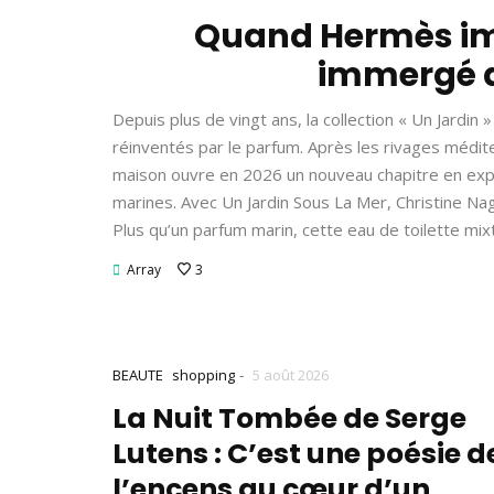
Quand Hermès ima
immergé d
Depuis plus de vingt ans, la collection « Un Jardi
réinventés par le parfum. Après les rivages médite
maison ouvre en 2026 un nouveau chapitre en explo
marines. Avec Un Jardin Sous La Mer, Christine Nag
Plus qu’un parfum marin, cette eau de toilette mix
Array
3
-
BEAUTE
shopping
5 août 2026
La Nuit Tombée de Serge
Lutens : C’est une poésie d
l’encens au cœur d’un