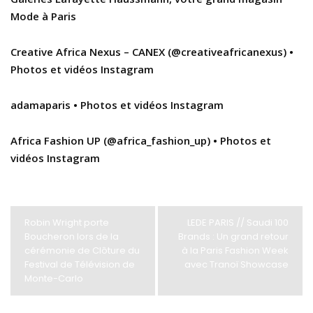
Mode à Paris
Creative Africa Nexus – CANEX (@creativeafricanexus) •
Photos et vidéos Instagram
adamaparis • Photos et vidéos Instagram
Africa Fashion UP (@africa_fashion_up) • Photos et
vidéos Instagram
Robin Wright porte
LEDE PARIS // Saudi 100
Boucheron lors de la
Brands : Un grand retour
cérémonie de Clôture du
à la Paris Fashion Week
Festival de Télévision de
avec Tranoï Showcase
Monte-Carlo