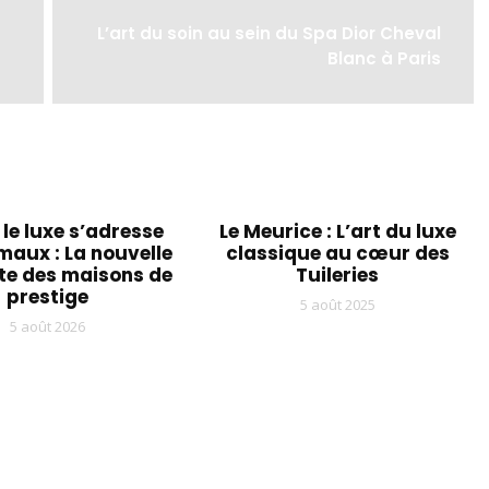
L’art du soin au sein du Spa Dior Cheval
Blanc à Paris
le luxe s’adresse
Le Meurice : L’art du luxe
maux : La nouvelle
classique au cœur des
e des maisons de
Tuileries
prestige
5 août 2025
5 août 2026