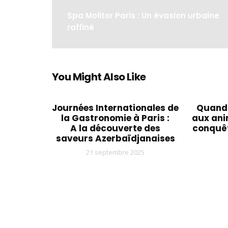
Spa Molitor Paris : Un évasion urbaine
raffiné
You Might Also Like
Journées Internationales de
Quand 
la Gastronomie à Paris :
aux ani
A la découverte des
conquêt
saveurs Azerbaïdjanaises
21 septembre 2025