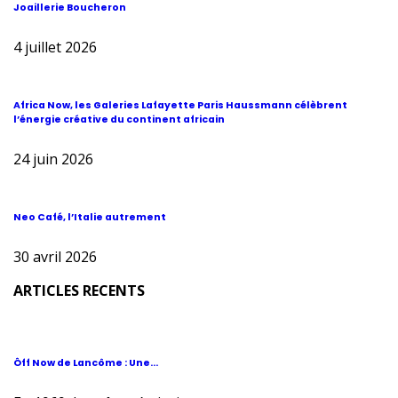
Joaillerie Boucheron
4 juillet 2026
Africa Now, les Galeries Lafayette Paris Haussmann célèbrent
l’énergie créative du continent africain
24 juin 2026
Neo Café, l’Italie autrement
30 avril 2026
ARTICLES RECENTS
Ôff Now de Lancôme : Une...