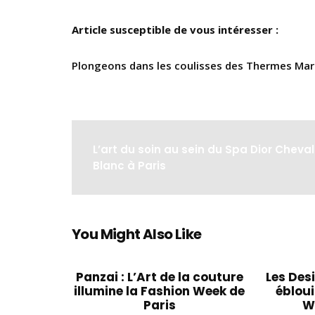
Article susceptible de vous intéresser :
Plongeons dans les coulisses des Thermes Mar
L’art du soin au sein du Spa Dior Cheval
Blanc à Paris
You Might Also Like
Panzai : L’Art de la couture
Les Des
illumine la Fashion Week de
ébloui
Paris
W