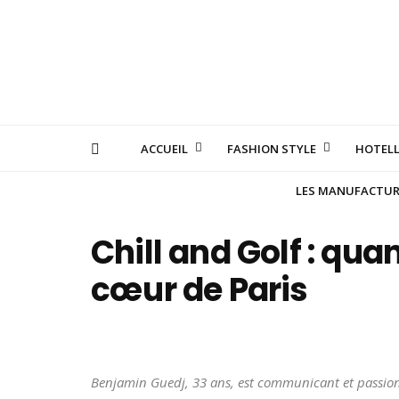
ACCUEIL
FASHION STYLE
HOTELL
LES MANUFACTURE
Chill and Golf : quan
cœur de Paris
Benjamin Guedj, 33 ans, est communicant et passionné