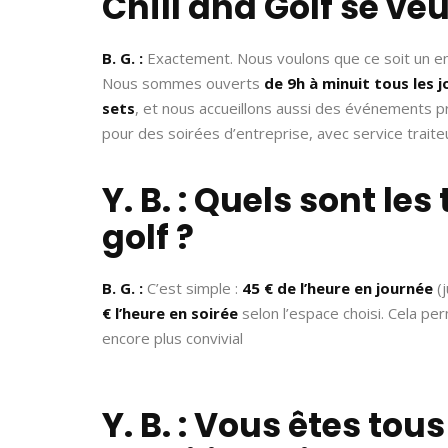
Chill and Golf se veu
B. G. :
Exactement. Nous voulons que ce soit un end
Nous sommes ouverts
de 9h à minuit tous les j
sets
, et nous accueillons aussi des événements pr
pour des soirées d’entreprise, avec service trait
Y. B. : Quels sont les
golf ?
B. G. :
C’est simple :
45 € de l’heure en journée
(j
€ l’heure en soirée
selon l’espace choisi. Cela pe
encore plus convivial
Y. B. : Vous êtes tou