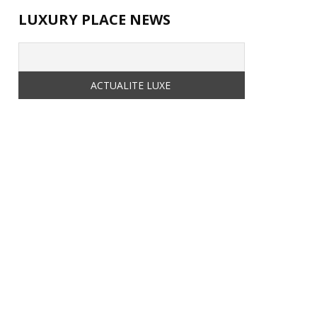
LUXURY PLACE NEWS
 
Chill and Golf
 – 26 Rue de Berri, 75008 Paris
 Ouvert tous les jours de 9h à minuit
 Golf immersif : 45 €/h en journée – 90 à 100 €/h
 Carte snacking chic : clubs sandwichs, croques à
 Bar à cocktails signature & soirées musicales
 
www.chillandgolf.fr