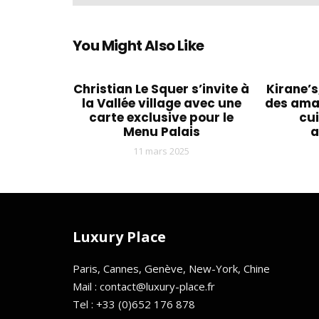
You Might Also Like
Christian Le Squer s’invite à
Kirane’s
la Vallée village avec une
des amat
carte exclusive pour le
cui
Menu Palais
a
11 mars 2025
Luxury Place
Paris, Cannes, Genève, New-York, Chine
Mail : contact@luxury-place.fr
Tel : +33 (0)652 176 878