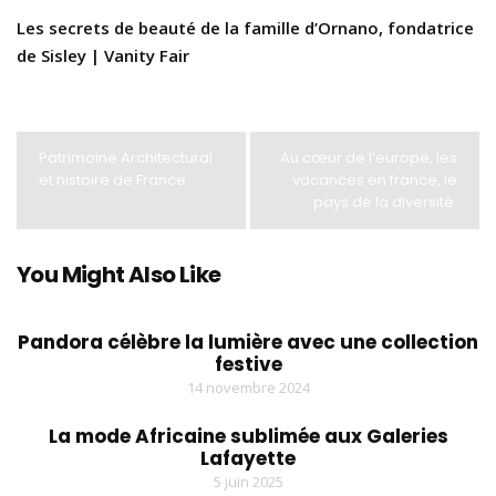
Les secrets de beauté de la famille d’Ornano, fondatrice
de Sisley | Vanity Fair
Patrimoine Architectural
Au cœur de l’europe, les
et histoire de France
vacances en france, le
pays de la diversité
You Might Also Like
Pandora célèbre la lumière avec une collection
festive
14 novembre 2024
La mode Africaine sublimée aux Galeries
Lafayette
5 juin 2025