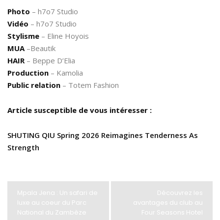
Photo
– h7o7 Studio
Vidéo
– h7o7 Studio
Stylisme
– Eline Hoyois
MUA
–Beautik
HAIR
– Beppe D’Elia
Production
– Kamolia
Public relation
– Totem Fashion
Article susceptible de vous intéresser :
SHUTING QIU Spring 2026 Reimagines Tenderness As
Strength
Mpala Jena : Un safari de
Découvrez les
luxe au coeur du Parc
avantages du club au
National du Zambèze
Four Seasons Hotel