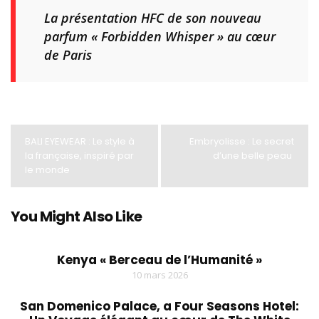
La présentation HFC de son nouveau
parfum « Forbidden Whisper » au cœur
de Paris
BALI EYEWEAR : Le style à
Embryolisse : Le secret
la française, inspiré par
d’une belle peau
le monde
You Might Also Like
Kenya « Berceau de l’Humanité »
10 mars 2026
San Domenico Palace, a Four Seasons Hotel: