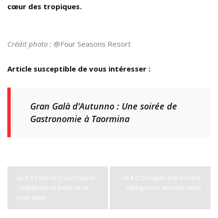
cœur des tropiques.
Crédit photo :
@Four Seasons Resort
Article susceptible de vous intéresser :
Gran Galà d’Autunno : Une soirée de
Gastronomie à Taormina
Le K2 Palace Courchevel
Le K2 Chogori Val d’Isère
: expérience palace et
: l’élégance du luxe alpin
luxe alpin