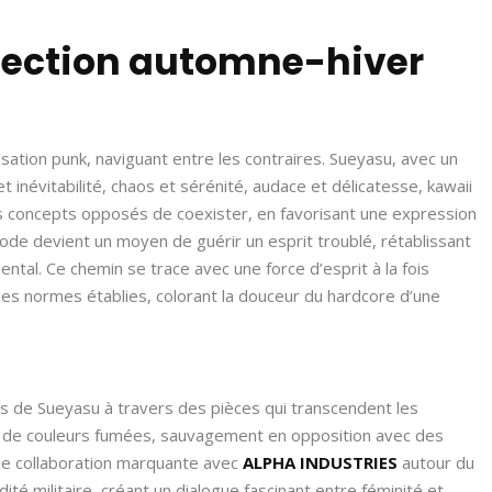
ollection automne-hiver
ation punk, naviguant entre les contraires. Sueyasu, avec un
 inévitabilité, chaos et sérénité, audace et délicatesse, kawaii
s concepts opposés de coexister, en favorisant une expression
mode devient un moyen de guérir un esprit troublé, rétablissant
ental. Ce chemin se trace avec une force d’esprit à la fois
e les normes établies, colorant la douceur du hardcore d’une
s de Sueyasu à travers des pièces qui transcendent les
tte de couleurs fumées, sauvagement en opposition avec des
Une collaboration marquante avec
ALPHA INDUSTRIES
autour du
dité militaire, créant un dialogue fascinant entre féminité et