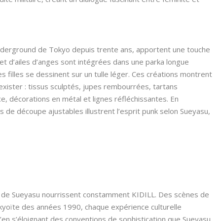
nderground de Tokyo depuis trente ans, apportent une touche
et d’ailes d’anges sont intégrées dans une parka longue
 filles se dessinent sur un tulle léger. Ces créations montrent
ster : tissus sculptés, jupes rembourrées, tartans
e, décorations en métal et lignes réfléchissantes. En
de découpe ajustables illustrent l’esprit punk selon Sueyasu,
ours de Sueyasu nourrissent constamment KIDILL. Des scènes de
okyoïte des années 1990, chaque expérience culturelle
qu’en s’éloignant des conventions de sophistication que Sueyasu