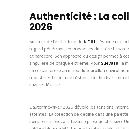
Authenticité : La c
2026
Au cœur de l’esthétique de
KIDILL
résonne une puls
regard pénétrant, embrasse les dualités : hasard et
et hardcore. Son approche du design permet à ce
singulière de chaque extrême. Pour
Sueyasu
, la 
un certain ordre au milieu du tourbillon environnem
robuste et fluide, une résilience instinctive contr
nuance délicate.
L’automne-hiver 2026 dévoile les tensions interne
attentes. La collection se décline dans une pale
noirs en silicone, à la texture presque abrasive. 
célèbre blouson MA-1 marie le tulle souple à la rigi