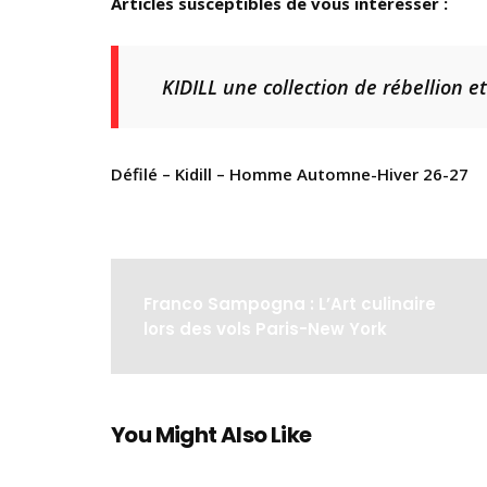
Articles susceptibles de vous intéresser :
KIDILL une collection de rébellion et
Défilé – Kidill – Homme Automne-Hiver 26-27
Franco Sampogna : L’Art culinaire
lors des vols Paris-New York
You Might Also Like