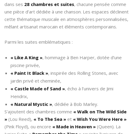
dans ses
28 chambres et suites
, chacune pensée comme
une pièce d’art dédiée à une chanson. Les espaces déclinent
cette thématique musicale en atmosphères personnalisées,
mêlant artisanat marocain et éléments contemporains.
Parmi les suites emblématiques :
« Like A King »
, hommage à Ben Harper, dotée d’une
piscine privée,
« Paint It Black »
, inspirée des Rolling Stones, avec
jardin privé et cheminée,
« Castle Made of Sand »
, écho à l’univers de Jimi
Hendrix,
« Natural Mystic »
, dédiée à Bob Marley.
S’ajoutent des chambres comme
« Walk on The Wild Side
»
(Lou Reed),
« To The Sea »
et
« Wish You Were Here »
(Pink Floyd), ou encore
« Made in Heaven »
(Queen). La
Junior Suite
« Remember the Time »
revisite l’univers de