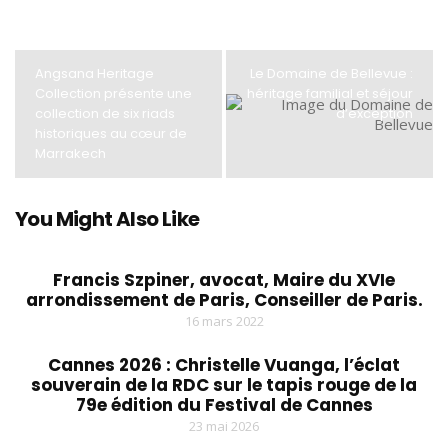
Angsana Heritage
Le Domaine de Bellevue :
Collection présente une
héritage familial et séjour
collection de six riads
d’exception
historiques au cœur de
Marrakech
You Might Also Like
Francis Szpiner, avocat, Maire du XVIe
arrondissement de Paris, Conseiller de Paris.
16 mars 2022
Cannes 2026 : Christelle Vuanga, l’éclat
souverain de la RDC sur le tapis rouge de la
79e édition du Festival de Cannes
23 mai 2026