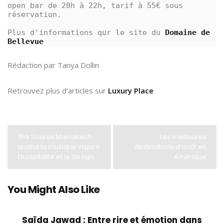
open bar de 20h à 22h, tarif à 55€ sous 
réservation.
Plus d'informations qur le site du 
Domaine de 
Bellevue
Rédaction par Tanya Dollin
Retrouvez plus d’articles sur
Luxury Place
The Source Marrakech :
Les meilleures
quand la musique inspire
destinations d’août en
l’hospitalité et le design
Amérique
You Might Also Like
Saïda Jawad : Entre rire et émotion dans