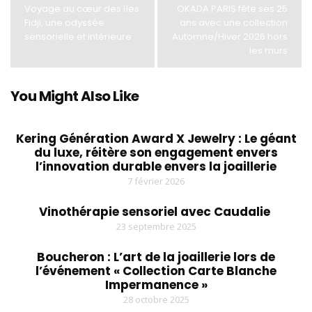
Voyage au cœur des îles
OKADA PARIS fête ses 25
Fidji, une odyssée
ans avec une collection
sensorielle et intérieure
Automne/Hiver 2026 hors
les murs
You Might Also Like
Kering Génération Award X Jewelry : Le géant
du luxe, réitère son engagement envers
l’innovation durable envers la joaillerie
7 février 2026
Vinothérapie sensoriel avec Caudalie
23 septembre 2025
Boucheron : L’art de la joaillerie lors de
l’événement « Collection Carte Blanche
Impermanence »
28 octobre 2025