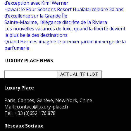
d’exception avec Kimi Werner
Hawaï : le Four Seasons Resort Hualālai célèbre 30 ans
d’excellence sur la Grande Île
Sainte-Maxime, l’élégance discrète de la Riviera
Les nouvelles vacances de luxe, quand la liberté devient
la plus belle des destinations
Quand Hermès imagine le premier jardin immergé de la
parfumerie
LUXURY PLACE NEWS
Luxury Place
Paris, Cannes, Genève, New-York, Chine
Mail : contact@luxury-place.fr
Tel : +33 (0)652 176 878
Réseaux Sociaux