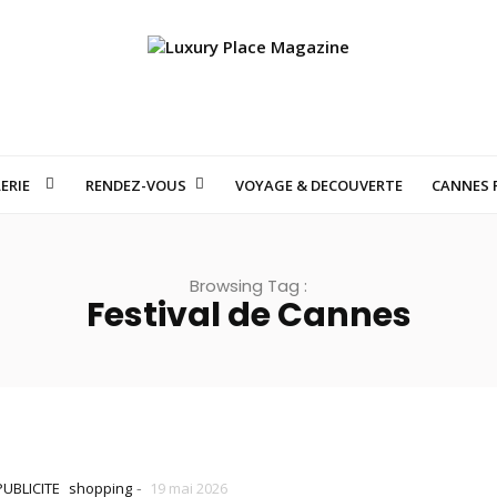
ERIE
RENDEZ-VOUS
VOYAGE & DECOUVERTE
CANNES F
S SUISSES QUI FONT RÊVER LE MONDE : VOYAGE AU CŒUR DE LA HAU
Browsing Tag :
Festival de Cannes
-
PUBLICITE
shopping
19 mai 2026