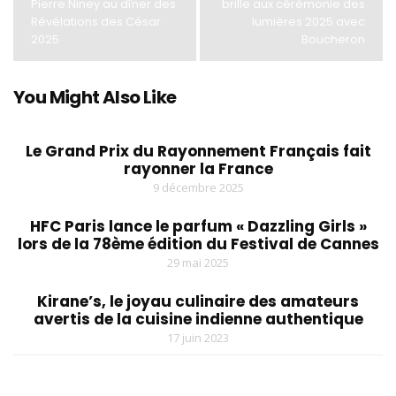
Pierre Niney au dîner des
brille aux cérémonie des
Révélations des César
lumières 2025 avec
2025
Boucheron
You Might Also Like
Le Grand Prix du Rayonnement Français fait
rayonner la France
9 décembre 2025
HFC Paris lance le parfum « Dazzling Girls »
lors de la 78ème édition du Festival de Cannes
29 mai 2025
Kirane’s, le joyau culinaire des amateurs
avertis de la cuisine indienne authentique
17 juin 2023