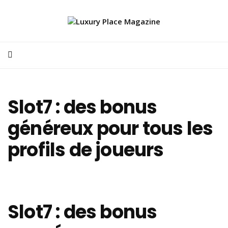
Slot7 : des bonus
généreux pour tous les
profils de joueurs
Slot7 : des bonus