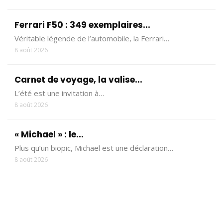
Ferrari F50 : 349 exemplaires...
Véritable légende de l’automobile, la Ferrari…
8 août 2026
Carnet de voyage, la valise...
L’été est une invitation à…
8 août 2026
« Michael » : le...
Plus qu’un biopic, Michael est une déclaration…
8 août 2026