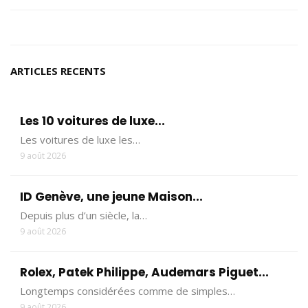
ARTICLES RECENTS
Les 10 voitures de luxe...
Les voitures de luxe les…
9 août 2026
ID Genève, une jeune Maison...
Depuis plus d’un siècle, la…
9 août 2026
Rolex, Patek Philippe, Audemars Piguet...
Longtemps considérées comme de simples…
9 août 2026