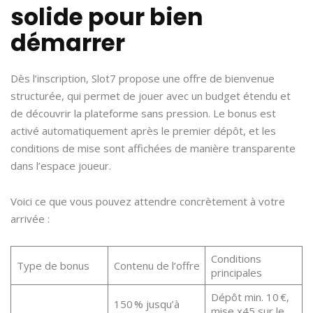
solide pour bien
démarrer
Dès l’inscription, Slot7 propose une offre de bienvenue
structurée, qui permet de jouer avec un budget étendu et
de découvrir la plateforme sans pression. Le bonus est
activé automatiquement après le premier dépôt, et les
conditions de mise sont affichées de manière transparente
dans l’espace joueur.
Voici ce que vous pouvez attendre concrètement à votre
arrivée :
Conditions
Type de bonus
Contenu de l’offre
principales
Dépôt min. 10 €,
150 % jusqu’à
mise x45 sur le