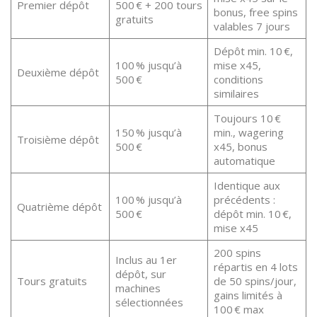
Premier dépôt
500 € + 200 tours
bonus, free spins
gratuits
valables 7 jours
Dépôt min. 10 €,
100 % jusqu’à
mise x45,
Deuxième dépôt
500 €
conditions
similaires
Toujours 10 €
150 % jusqu’à
min., wagering
Troisième dépôt
500 €
x45, bonus
automatique
Identique aux
100 % jusqu’à
précédents :
Quatrième dépôt
500 €
dépôt min. 10 €,
mise x45
200 spins
Inclus au 1er
répartis en 4 lots
dépôt, sur
Tours gratuits
de 50 spins/jour,
machines
gains limités à
sélectionnées
100 € max