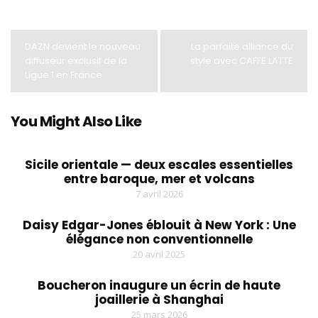
DAZN devient le nouveau
La parfaite alliance du
diffuseur exclusif de la
style avec CAFFE LATTE
Ligue 1 en France
You Might Also Like
Sicile orientale — deux escales essentielles
entre baroque, mer et volcans
7 avril 2026
Daisy Edgar-Jones éblouit à New York : Une
élégance non conventionnelle
20 avril 2025
Boucheron inaugure un écrin de haute
joaillerie à Shanghai
25 mars 2026