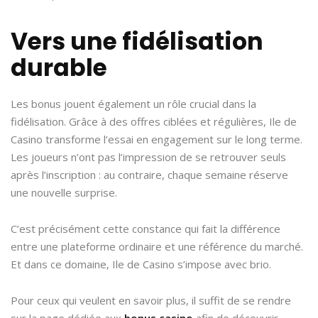
Vers une fidélisation
durable
Les bonus jouent également un rôle crucial dans la
fidélisation. Grâce à des offres ciblées et régulières, Ile de
Casino transforme l’essai en engagement sur le long terme.
Les joueurs n’ont pas l’impression de se retrouver seuls
après l’inscription : au contraire, chaque semaine réserve
une nouvelle surprise.
C’est précisément cette constance qui fait la différence
entre une plateforme ordinaire et une référence du marché.
Et dans ce domaine, Ile de Casino s’impose avec brio.
Pour ceux qui veulent en savoir plus, il suffit de se rendre
sur la page dédiée aux
bonus casino
afin de découvrir