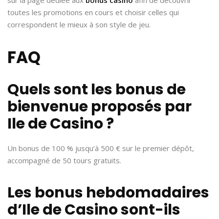
toutes les promotions en cours et choisir celles qui
correspondent le mieux à son style de jeu.
FAQ
Quels sont les bonus de
bienvenue proposés par
Ile de Casino ?
Un bonus de 100 % jusqu’à 500 € sur le premier dépôt,
accompagné de 50 tours gratuits.
Les bonus hebdomadaires
d’Ile de Casino sont-ils