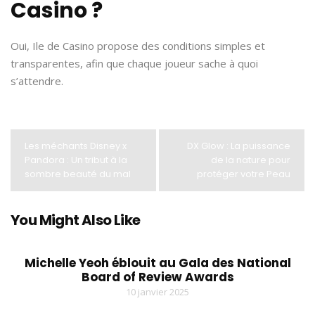
Casino ?
Oui, Ile de Casino propose des conditions simples et
transparentes, afin que chaque joueur sache à quoi
s’attendre.
Les méchants Disney x
DX Glow : La puissance
Pandora : Un tribut à la
de la nature pour
sombre beauté du mal
protéger votre Peau
You Might Also Like
Michelle Yeoh éblouit au Gala des National
Board of Review Awards
10 janvier 2025