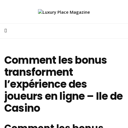
Comment les bonus
transforment
l’expérience des
joueurs en ligne – Ile de
Casino