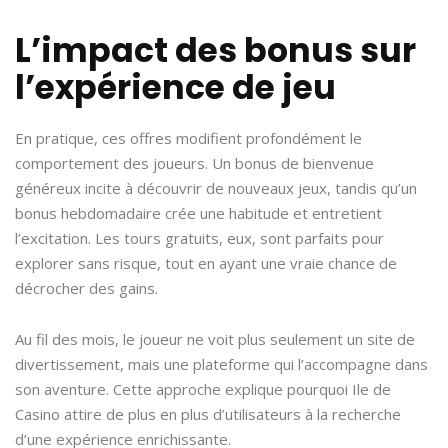
L’impact des bonus sur
l’expérience de jeu
En pratique, ces offres modifient profondément le
comportement des joueurs. Un bonus de bienvenue
généreux incite à découvrir de nouveaux jeux, tandis qu’un
bonus hebdomadaire crée une habitude et entretient
l’excitation. Les tours gratuits, eux, sont parfaits pour
explorer sans risque, tout en ayant une vraie chance de
décrocher des gains.
Au fil des mois, le joueur ne voit plus seulement un site de
divertissement, mais une plateforme qui l’accompagne dans
son aventure. Cette approche explique pourquoi Ile de
Casino attire de plus en plus d’utilisateurs à la recherche
d’une expérience enrichissante.