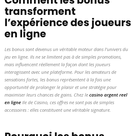
Comment les bonus
transforment
l’expérience des joueurs
en ligne
Les bonus sont devenus un véritable moteur dans l’univers du
jeu en ligne. Ils ne se limitent pas à de simples promotions,
mais influencent réellement la façon dont les joueurs
interagissent avec une plateforme. Pour les amateurs de
sensations fortes, les bonus représentent à la fois une
opportunité de prolonger le plaisir et une stratégie pour
maximiser leurs chances de gains. Chez le
casino argent reel
en ligne
Ile de Casino, ces offres ne sont pas de simples
accessoires : elles constituent une véritable signature.