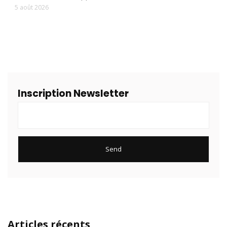
5 août 2026
Inscription Newsletter
Articles récents