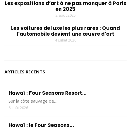
Les expositions d’art à ne pas manquer à Paris
en 2025
2 août 2025
Les voitures de luxe les plus rares : Quand
l’automobile devient une œuvre d’art
4 juillet 2026
ARTICLES RECENTS
Hawaï : Four Seasons Resort...
Sur la côte sauvage de…
6 août 2026
Hawaï : le Four Seasons...