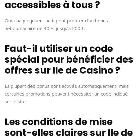
accessibles à tous ?
Oui, chaque joueur actif peut profiter d’un bonus
hebdomadaire de 30 % jusqu’à 200 €.
Faut-il utiliser un code
spécial pour bénéficier des
offres sur Ile de Casino ?
La plupart des bonus sont activés automatiquement, mais
certaines promotions peuvent nécessiter un code indiqué
sur le site.
Les conditions de mise
sont-elles claires sur Ile de