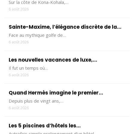
Sur la côte de Kona-Kohala,…
6 août 2026
Sainte-Maxime, l’élégance discrète de la...
Face au mythique golfe de…
6 août 2026
Les nouvelles vacances de luxe,...
Il fut un temps où…
6 août 2026
Quand Hermès imagine le premier...
Depuis plus de vingt ans,…
6 août 2026
Les 5 piscines d’hôtels les...
Autrefois simple prolongement d’un hôtel,…