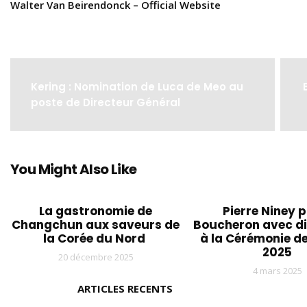
Walter Van Beirendonck – Official Website
Kering : Nomination de Luca de Meo au
poste de Directeur Général
You Might Also Like
La gastronomie de
Pierre Niney 
Changchun aux saveurs de
Boucheron avec di
la Corée du Nord
à la Cérémonie d
2025
20 décembre 2025
4 mars 2025
ARTICLES RECENTS