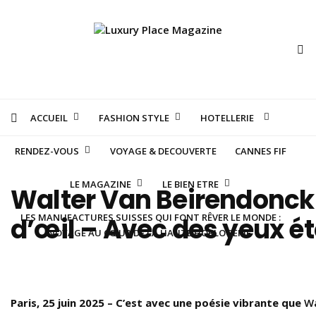
ACCUEIL
FASHION STYLE
HOTELLERIE
RENDEZ-VOUS
VOYAGE & DECOUVERTE
CANNES FIF
LE MAGAZINE
LE BIEN ETRE
Walter Van Beirendonck 
LES MANUFACTURES SUISSES QUI FONT RÊVER LE MONDE :
d’œil – Avec des yeux ét
VOYAGE AU CŒUR DE LA HAUTE HORLOGERIE
Paris, 25 juin 2025 – C’est avec une poésie vibrante que
Wa