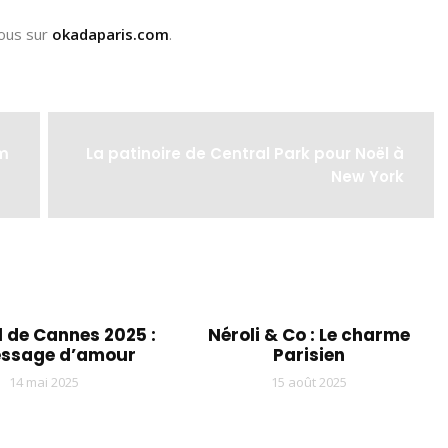
vous sur
okadaparis.com
.
lm
La patinoire de Central Park pour Noël à
New York
l de Cannes 2025 :
Néroli & Co : Le charme
essage d’amour
Parisien
14 mai 2025
15 août 2025