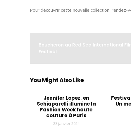
Pour découvrir cette nouvelle collection, rendez-
Boucheron au Red Sea International Fi
Festival
You Might Also Like
Jennifer Lopez, en
Festiva
Schiaparelli illumine la
Un m
Fashion Week haute
couture à Paris
28 janvier 2024