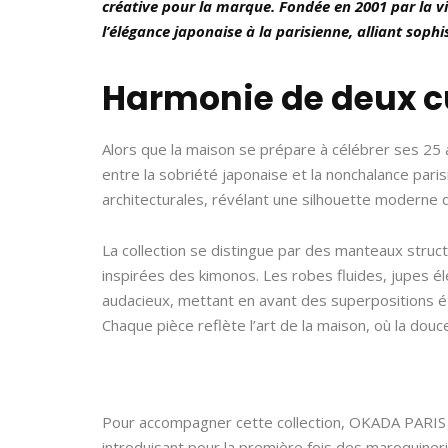
créative pour la marque. Fondée en 2001 par la 
l’élégance japonaise à la parisienne, alliant so
Harmonie de deux c
Alors que la maison se prépare à célébrer ses 25 a
entre la sobriété japonaise et la nonchalance pari
architecturales, révélant une silhouette moderne q
La collection se distingue par des manteaux stru
inspirées des kimonos. Les robes fluides, jupes él
audacieux, mettant en avant des superpositions ét
Chaque pièce reflète l’art de la maison, où la douc
Pour accompagner cette collection, OKADA PARIS é
introduisant pour la première fois des maroquineri