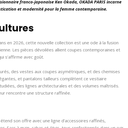
visionnaire franco-japonaise Ken Okada, OKADA PARIS incarne
phistication et modernité pour la femme contemporaine.
ultures
ns en 2026, cette nouvelle collection est une ode à la fusion
sienne. Les pièces dévoilées allient coupes contemporaines et
ui s’affirme avec goût.
cturés, des vestes aux coupes asymétriques, et des chemises
égantes, et pantalons tailleurs complètent ce vestiaire
udiées, des lignes architecturales et des volumes maîtrisés.
eur rencontre une structure raffinée.
tend son offre avec une ligne d’accessoires raffinés,
es. Sacs à main, cabas et étuis, tous confectionnés dans un cuir