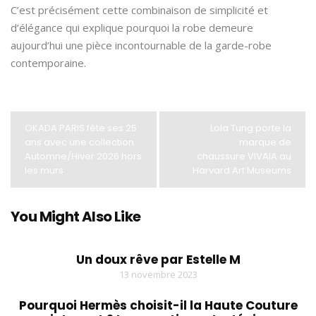
C’est précisément cette combinaison de simplicité et
d’élégance qui explique pourquoi la robe demeure
aujourd’hui une pièce incontournable de la garde-robe
contemporaine.
OKADA PARIS fête ses 25
Lola Tung porte la
ans avec une collection
marque de
Automne/Hiver 2026 hors
chaussure VIVAIA au
les murs
Harvard Art Museums
You Might Also Like
Un doux rêve par Estelle M
13 novembre 2023
Pourquoi Hermès choisit-il la Haute Couture