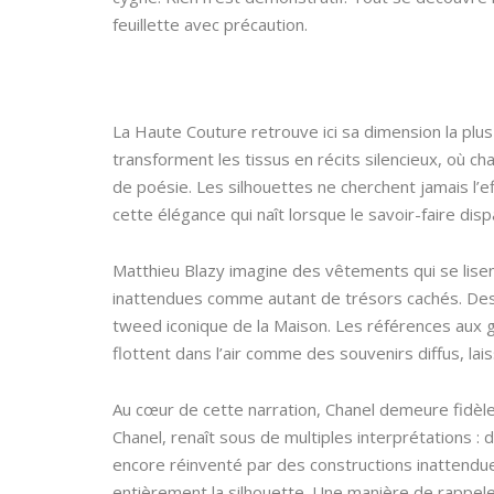
feuillette avec précaution.
La Haute Couture retrouve ici sa dimension la plus 
transforment les tissus en récits silencieux, où c
de poésie. Les silhouettes ne cherchent jamais l’eff
cette élégance qui naît lorsque le savoir-faire dispa
Matthieu Blazy imagine des vêtements qui se lisen
inattendues comme autant de trésors cachés. Des
tweed iconique de la Maison. Les références aux gra
flottent dans l’air comme des souvenirs diffus, lais
Au cœur de cette narration, Chanel demeure fidèle 
Chanel, renaît sous de multiples interprétations : 
encore réinventé par des constructions inattendu
entièrement la silhouette. Une manière de rappel