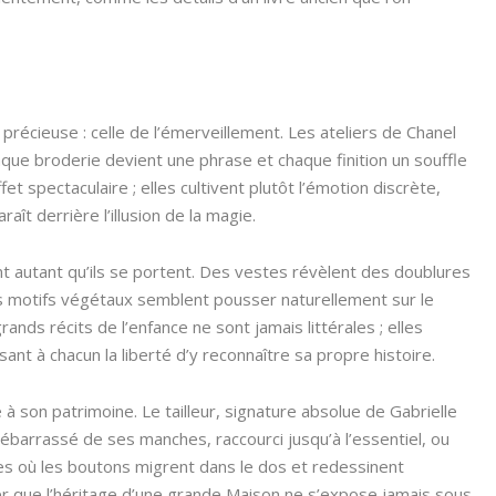
précieuse : celle de l’émerveillement. Les ateliers de Chanel
haque broderie devient une phrase et chaque finition un souffle
et spectaculaire ; elles cultivent plutôt l’émotion discrète,
raît derrière l’illusion de la magie.
t autant qu’ils se portent. Des vestes révèlent des doublures
 motifs végétaux semblent pousser naturellement sur le
nds récits de l’enfance ne sont jamais littérales ; elles
sant à chacun la liberté d’y reconnaître sa propre histoire.
à son patrimoine. Le tailleur, signature absolue de Gabrielle
débarrassé de ses manches, raccourci jusqu’à l’essentiel, ou
es où les boutons migrent dans le dos et redessinent
er que l’héritage d’une grande Maison ne s’expose jamais sous