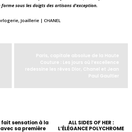
 forme sous les doigts des artisans d’exception.
rlogerie, Joaillerie | CHANEL
Paris, capitale absolue de la Haute
Couture : Les jours où l’excellence
redessine les rêves Dior, Chanel et Jean
Paul Gaultier
fait sensation à la
ALL SIDES OF HER :
avec sa première
L’ÉLÉGANCE POLYCHROME