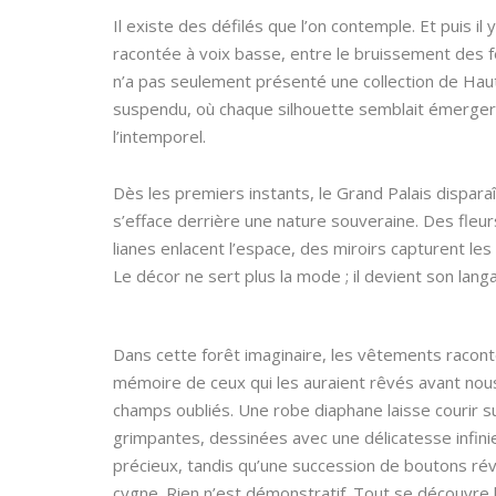
Il existe des défilés que l’on contemple. Et puis 
racontée à voix basse, entre le bruissement des feu
n’a pas seulement présenté une collection de Hau
suspendu, où chaque silhouette semblait émerger d
l’intemporel.
Dès les premiers instants, le Grand Palais disparaî
s’efface derrière une nature souveraine. Des fleur
lianes enlacent l’espace, des miroirs capturent l
Le décor ne sert plus la mode ; il devient son lang
Dans cette forêt imaginaire, les vêtements racont
mémoire de ceux qui les auraient rêvés avant nou
champs oubliés. Une robe diaphane laisse courir s
grimpantes, dessinées avec une délicatesse infinie
précieux, tandis qu’une succession de boutons ré
cygne. Rien n’est démonstratif. Tout se découvre l