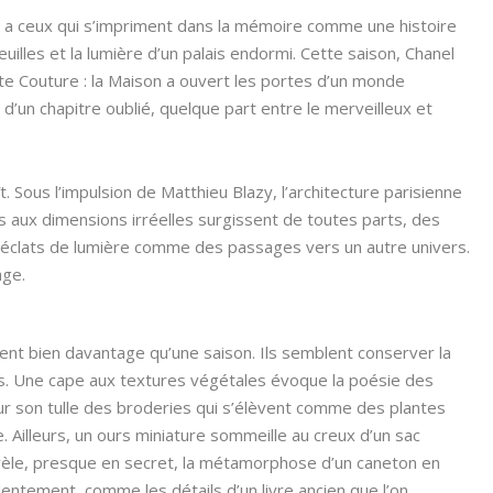
il y a ceux qui s’impriment dans la mémoire comme une histoire
illes et la lumière d’un palais endormi. Cette saison, Chanel
te Couture : la Maison a ouvert les portes d’un monde
’un chapitre oublié, quelque part entre le merveilleux et
t. Sous l’impulsion de Matthieu Blazy, l’architecture parisienne
s aux dimensions irréelles surgissent de toutes parts, des
es éclats de lumière comme des passages vers un autre univers.
age.
ent bien davantage qu’une saison. Ils semblent conserver la
s. Une cape aux textures végétales évoque la poésie des
ur son tulle des broderies qui s’élèvent comme des plantes
. Ailleurs, un ours miniature sommeille au creux d’un sac
vèle, presque en secret, la métamorphose d’un caneton en
entement, comme les détails d’un livre ancien que l’on