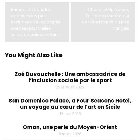
Immersion dans les
Chanel et Bpifrance,
adresses les plus
l’alliance discrète qui
exclusives de la capitale
dessine l’avenir du luxe
avec les plus belles
français
suites de palace à Paris
You Might Also Like
Zoé Duvauchelle : Une ambassadrice de
l’inclusion sociale par le sport
29 janvier 2025
San Domenico Palace, a Four Seasons Hotel,
un voyage au cœur de l’art en Sicile
13 mai 2025
Oman, une perle du Moyen-Orient
8 mars 2026