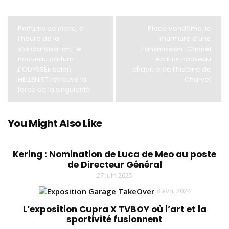
Parfums de niche, à
Place Vendôme, le
l’heure de la
murmure d’une
standardisation, le
transmission : Chanel
nouveau parfum
écrit un nouveau
L’ODYSSEE selon
chapitre de l’histoire de
HELLENIST retrouve la
Charvet
force de la singularité
You Might Also Like
Kering : Nomination de Luca de Meo au poste
de Directeur Général
27 juin 2025
8 avril 2024
L’exposition Cupra X TVBOY où l’art et la
sportivité fusionnent