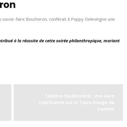
eron
du savoir-faire Boucheron, conférait à Poppy Delevingne une
ribué à la réussite de cette soirée philanthropique, mariant
Tatiana Soubbotina : Une Aura
Captivante sur le Tapis Rouge de
Cannes