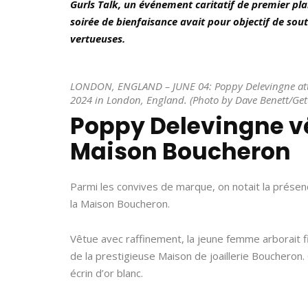
Gurls Talk, un événement caritatif de premier plan.
soirée de bienfaisance avait pour objectif de sou
vertueuses.
LONDON, ENGLAND – JUNE 04: Poppy Delevingne atten
2024 in London, England. (Photo by Dave Benett/Gett
Poppy Delevingne vé
Maison Boucheron
Parmi les convives de marque, on notait la présen
la Maison Boucheron.
Vêtue avec raffinement, la jeune femme arborait 
de la prestigieuse Maison de joaillerie Boucheron.
écrin d’or blanc.