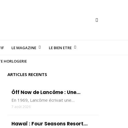
IF
LE MAGAZINE
LE BIEN ETRE
TE HORLOGERIE
ARTICLES RECENTS
Ôff Now de Lancôme : Une...
En 1969, Lancôme écrivait une…
7 août 2026
Hawaï : Four Seasons Resort...