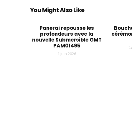
You Might Also Like
Panerai repousse les
Bouche
profondeurs avec la
cérémon
nouvelle Submersible GMT
PAM01495
2
1 juin 2026