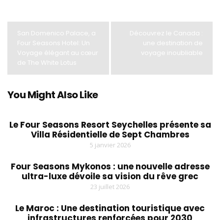
San Domenico Palace, a
Découvrez le Canada :
Four Seasons Hotel: Un
une destination de
Voyage élégant au cœur
voyage inoubliable
de The White Lotus
You Might Also Like
Le Four Seasons Resort Seychelles présente sa
Villa Résidentielle de Sept Chambres
5 janvier 2026
Four Seasons Mykonos : une nouvelle adresse
ultra-luxe dévoile sa vision du rêve grec
23 juillet 2026
Le Maroc : Une destination touristique avec
infrastructures renforcées pour 2030