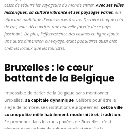
cesse de séduire les voyageurs du monde entier.
Avec ses villes
historiques, sa culture vibrante et ses paysages variés
, elle
offre une multitude d’expériences à vivre. Derrière chaque coin
de rue, vous découvrirez une nouvelle facette de ce pays
fascinant. De plus, l’effervescence des casinos en ligne ajoute
une autre dimension au voyage, étant populaires aussi bien
chez les locaux que les touristes.
Bruxelles : le cœur
battant de la Belgique
Impossible de parler de la Belgique sans mentionner
Bruxelles,
sa capitale dynamique
. Célèbre pour être le
siège de nombreuses institutions européennes,
cette ville
cosmopolite mêle habilement modernité et tradition
.
Se promener dans les rues pavées de Bruxelles, c’est
plonger dans un bain de culture et d’histoire. De la