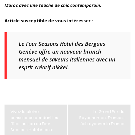
Maroc avec une touche de chic contemporain.
Article susceptible de vous intéresser :
Le Four Seasons Hotel des Bergues
Genève offre un nouveau brunch
mensuel de saveurs italiennes avec un
esprit créatif nikkei.
Vivez la pleine
Le Grand Prix du
conscience pendant les
Rayonnement Français
fêtes au spa du Four
fait rayonner la France
Seasons Hotel Atlanta