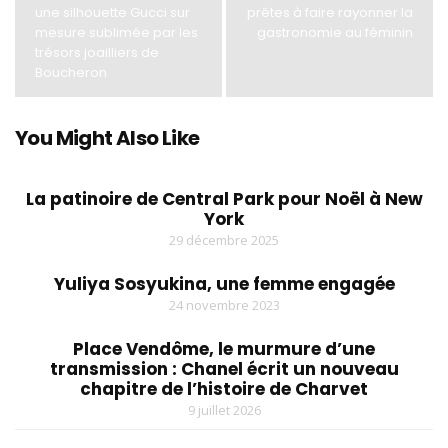
une silhouette Gucci sur
prêtes à faire rayonner la
mesure sublimée par les
gastronomie au féminin
trésors joailliers de
Boucheron
You Might Also Like
La patinoire de Central Park pour Noël à New
York
29 décembre 2025
Yuliya Sosyukina, une femme engagée
24 novembre 2023
Place Vendôme, le murmure d’une
transmission : Chanel écrit un nouveau
chapitre de l’histoire de Charvet
9 juillet 2026