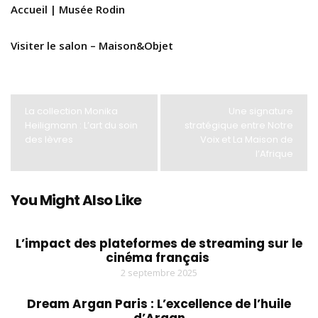
Accueil | Musée Rodin
Visiter le salon – Maison&Objet
La collection Monika
Une signature
Heiligmann : L’art du soin
stratégique entre Notre
des lèvres
Voix et La Maison de
l’Afrique
You Might Also Like
L’impact des plateformes de streaming sur le
cinéma français
2 septembre 2025
Dream Argan Paris : L’excellence de l’huile
d’Argan