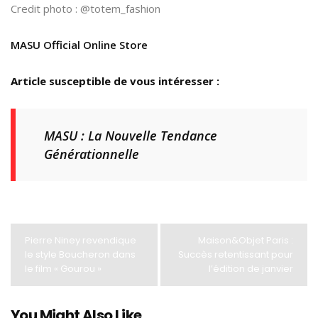
Credit photo : @totem_fashion
MASU Official Online Store
Article susceptible de vous intéresser :
MASU : La Nouvelle Tendance
Générationnelle
Pierre Niney revendique
Maison&Objet Paris :
le style Boucheron dans
Succès retentissant pour
le film « Gourou »
l’édition de janvier
You Might Also Like