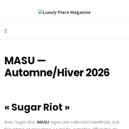
MASU —
Automne/Hiver 2026
« Sugar Riot »
Avec
Sugar Riot
,
MASU
signe une collection manifeste, à la
fois intime et insoumise. La mode, autrefois affranchie de