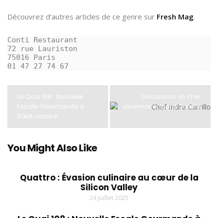
Découvrez d’autres articles de ce genre sur
Fresh Mag
.
Conti Restaurant
72 rue Lauriston
75016 Paris
01 47 27 74 67 
Le Quai 108 : Nouvelle
Découvrez un chef
Escale Gourmande à
visionnaire: Indra Carrillo
Saint-Lazare
You Might Also Like
Quattro : Évasion culinaire au cœur de la
Silicon Valley
24 juillet 2025