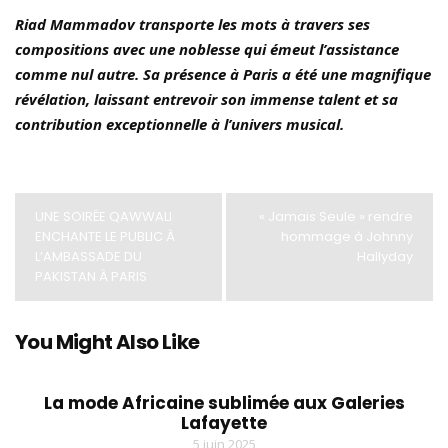
Riad Mammadov transporte les mots à travers ses
compositions avec une noblesse qui émeut l’assistance
comme nul autre. Sa présence à Paris a été une magnifique
révélation, laissant entrevoir son immense talent et sa
contribution exceptionnelle à l’univers musical.
UNE SOIRÉE QAWWALI
« Jamais Seule » rendre
ENCHANTE LE PUBLIC À
hommage à Johnny
L’AMBASSADE DU
Hallyday
PAKISTAN À PARIS
You Might Also Like
La mode Africaine sublimée aux Galeries
Lafayette
5 juin 2025