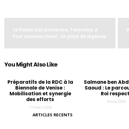
Le Palais San Domenico, Taormina, A
W
Four Seasons Hotel : Un pays de légende
You Might Also Like
Préparatifs de la RDC à la
Salmane ben Abde
Biennale de Venise :
Saoud : Le parco
Mobilisation et synergie
Roi respec
des efforts
8 mai 2024
17 mars 2024
ARTICLES RECENTS