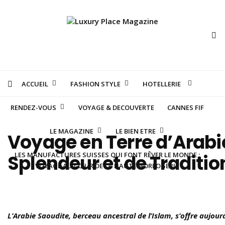
ACCUEIL
FASHION STYLE
HOTELLERIE
RENDEZ-VOUS
VOYAGE & DECOUVERTE
CANNES FIF
LE MAGAZINE
LE BIEN ETRE
Voyage en Terre d’Arabi
LES MANUFACTURES SUISSES QUI FONT RÊVER LE MONDE :
Splendeur et de Traditio
VOYAGE AU CŒUR DE LA HAUTE HORLOGERIE
L’Arabie Saoudite, berceau ancestral de l’Islam, s’offre aujou