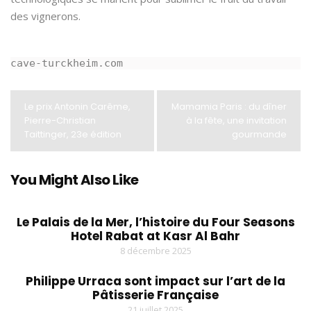
des vignerons.
cave-turckheim.com
Le prix Antonin Carême,
Mamamia Paris : du dîner
Pierre-Christian
à la fête, une invitation
Taittinger, 23e édition
gourmande
You Might Also Like
Le Palais de la Mer, l’histoire du Four Seasons
Hotel Rabat at Kasr Al Bahr
8 décembre 2025
Philippe Urraca sont impact sur l’art de la
Pâtisserie Française
21 juillet 2025