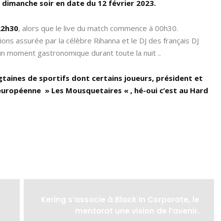
 dimanche soir en date du 12 février 2023.
22h30
, alors que le live du match commence à 00h30.
ons assurée par la célèbre Rihanna et le DJ des français DJ
un moment gastronomique durant toute la nuit ..
taines de sportifs dont certains joueurs, président et
 européenne » Les Mousquetaires « , hé-oui c’est au Hard
Kering s’associe à Black In Corporate, le
mentorat une vision de l’avenir.