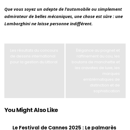
Que vous soyez un adepte de l’automobile ou simplement
admirateur de belles mécaniques, une chose est sûre : une
Lamborghini ne laisse personne indifférent.
Les résultats du concours
Élégance au poignet et
de dessins international
raffinement au cou, les
pour la gestion du Littoral
boutons de manchette et
les cravates de luxe, les
marques
emblématiques de
distinction et de
sophistication
You Might Also Like
Le Festival de Cannes 2025 : Le palmarès