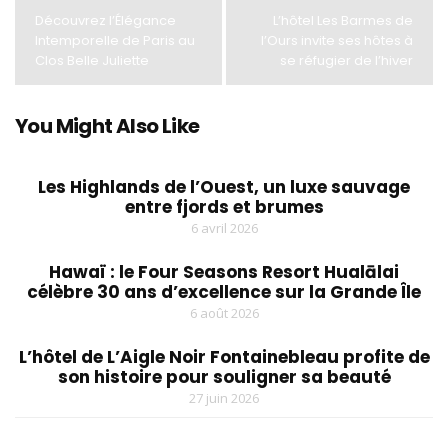
Découvrez l’Élégance
L’hôtel Les Barmes de
Intemporelle de Paris au
l’Ours invite ses hôtes à
Clos Belle Juliette
se réfugier de l’hiver
You Might Also Like
Les Highlands de l’Ouest, un luxe sauvage
entre fjords et brumes
6 avril 2026
Hawaï : le Four Seasons Resort Hualālai
célèbre 30 ans d’excellence sur la Grande Île
6 août 2026
L’hôtel de L’Aigle Noir Fontainebleau profite de
son histoire pour souligner sa beauté
27 juin 2026