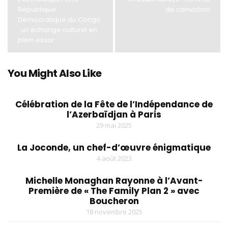
République
de conviction
Démocratique du Congo
: un échange culturel en
plein essor
You Might Also Like
Célébration de la Fête de l’Indépendance de
l’Azerbaïdjan à Paris
29 mai 2025
La Joconde, un chef-d’œuvre énigmatique
4 août 2023
Michelle Monaghan Rayonne à l’Avant-
Première de « The Family Plan 2 » avec
Boucheron
18 novembre 2025