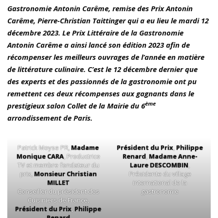
Gastronomie Antonin Carême, remise des Prix Antonin
Carême, Pierre-Christian Taittinger qui a eu lieu le mardi 12
décembre 2023. Le Prix Littéraire de la Gastronomie
Antonin Carême a ainsi lancé son édition 2023 afin de
récompenser les meilleurs ouvrages de l’année en matière
de littérature culinaire. C’est le 12 décembre dernier que
des experts et des passionnés de la gastronomie ont pu
remettent ces deux récompenses aux gagnants dans le
ème
prestigieux salon Collet de la Mairie du 6
arrondissement de Paris.
Patrick Moyse PR,
Madame
Président du Prix
,
Philippe
Monique CARA
, Productrice
Renard
,
Madame Anne-
TV et membre fondateur du
Laure DESCOMBIN
,
prix,
Monsieur Christian
Présidente du village
MILLET
international de la
Conseiller du président des
gastronomie
Cuisiniers de France,
Président du Prix
,
Philippe
Renard