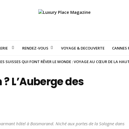
ERIE
RENDEZ-VOUS
VOYAGE & DECOUVERTE
CANNES F
S SUISSES QUI FONT RÊVER LE MONDE : VOYAGE AU CŒUR DE LA HAU
 ? L’Auberge des
charmant hôtel à Boismorand. Niché aux portes de la Sologne dans