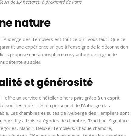
leuri de six hectares, à proximité de Paris.
ine nature
 L’Auberge des Templiers est tout ce qu’il vous faut ! Que ce
garantit une expérience unique à l’enseigne de la déconnexion
liers propose une atmosphère cosy autour de la grande
nt détente au soleil.
alité et générosité
Il offre un service d’hôtellerie hors pair, grâce à un esprit
ité sont les mots-clés du personnel de l’Auberge des
réable. Les chambres et suites de l’Auberge des Templiers sont
 parc. Il y a trois catégories de chambre, Tradition, Signature,
catégories, Manoir, Deluxe, Templiers. Chaque chambre,
phère feutrée. Élégantes et lumineuses, toutes les chambres