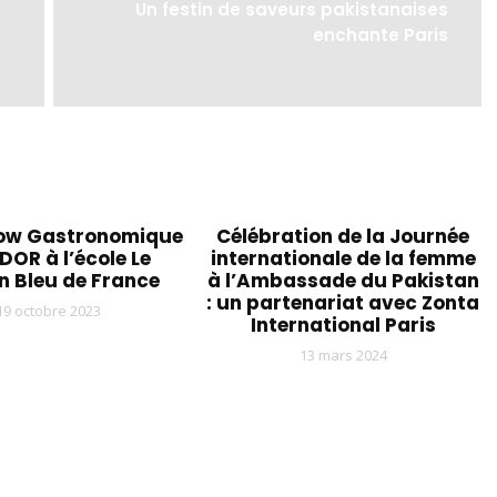
Un festin de saveurs pakistanaises
enchante Paris
ow Gastronomique
Célébration de la Journée
OR à l’école Le
internationale de la femme
n Bleu de France
à l’Ambassade du Pakistan
: un partenariat avec Zonta
19 octobre 2023
International Paris
13 mars 2024