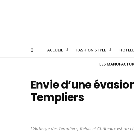
ACCUEIL
FASHION STYLE
HOTELL
LES MANUFACTURE
Envie d’une évasion
Templiers
L’Auberge des Templiers, Relais et Châteaux est un 