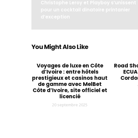
Christophe Leroy et Playboy s’unissent
pour un cocktail dinatoire printanier
d’exception
You Might Also Like
Voyages de luxe en Côte
Road Sh
d’Ivoire : entre hôtels
ECUAD
prestigieux et casinos haut
Cordo
de gamme avec MelBet
Côte d’Ivoire, site officiel et
licencié
20 septembre 2025